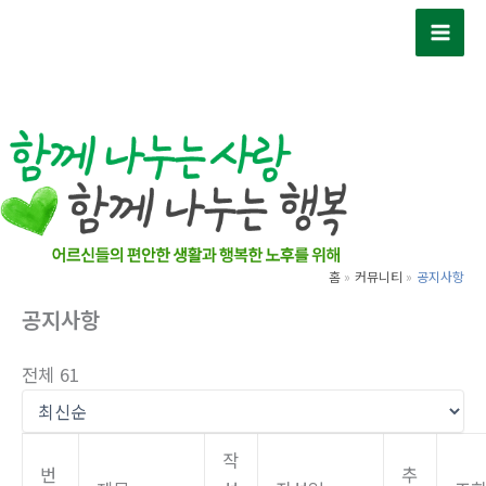
콘
텐
츠
로
건
너
뛰
기
홈
커뮤니티
공지사항
공지사항
전체 61
작
번
추